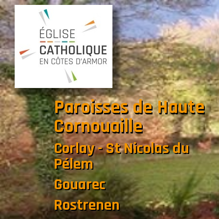
Paroisses de Haute
Cornouaille
Corlay - St Nicolas du
Pélem
Gouarec
Rostrenen