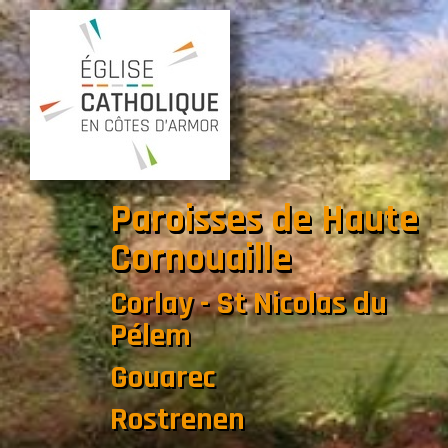
Paroisses de Haute
Cornouaille
Corlay - St Nicolas du
Pélem
Gouarec
Rostrenen