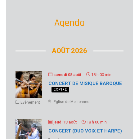
suit
Agenda
AOÛT 2026
samedi 08 août
18 h 00 min
CONCERT DE MISIQUE BAROQUE
EXPIRÉ
Eglise de Mellionnec
Evènement
jeudi 13 août
18 h 00 min
CONCERT (DUO VOIX ET HARPE)