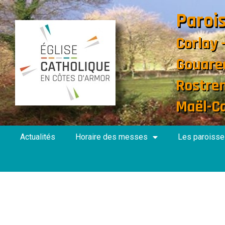
Paroi
Corlay 
Gouare
Rostre
Maël-C
Actualités
Horaire des messes
Les paroisse