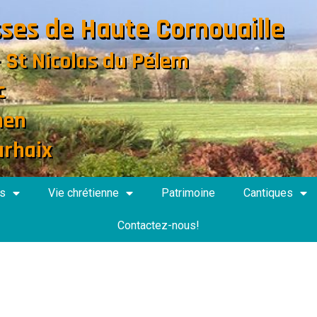
sses de Haute Cornouaille
- St Nicolas du Pélem
c
nen
arhaix
s
Vie chrétienne
Patrimoine
Cantiques
Contactez-nous!