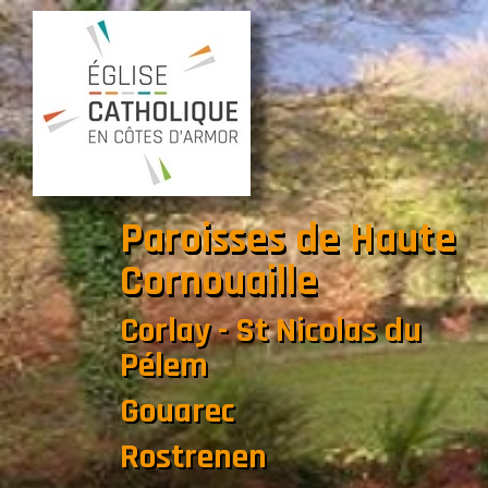
Paroisses de Haute
Cornouaille
Corlay - St Nicolas du
Pélem
Gouarec
Rostrenen