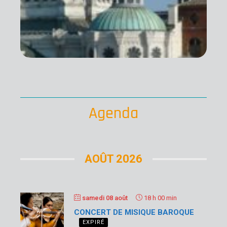
cu
d’
Gui
bo
pou
gé
Lir
su
Agenda
AOÛT 2026
samedi 08 août
18 h 00 min
CONCERT DE MISIQUE BAROQUE
EXPIRÉ