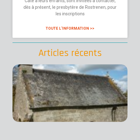
Caté à leurs enfants, sont invitées à contacter,
dès à présent, le presbytère de Rostrenen, pour
les inscriptions
TOUTE L'INFORMATION >>
Articles récents
Me
: 
Da
Pi
Ca
co
pet
bo
can
En
tail
roc