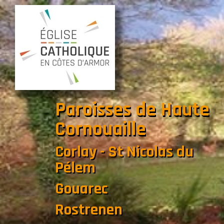
Paroisses de Haute
Cornouaille
Corlay - St Nicolas du
Pélem
Gouarec
Rostrenen