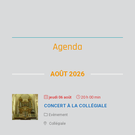
co
Éli
Lir
su
Agenda
AOÛT 2026
jeudi 06 août
20 h 00 min
CONCERT À LA COLLÉGIALE
Evènement
Collégiale