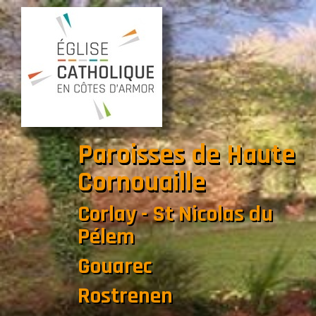
Paroisses de Haute
Cornouaille
Corlay - St Nicolas du
Pélem
Gouarec
Rostrenen