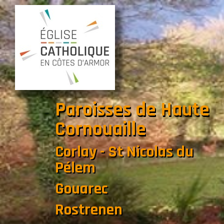
Paroisses de Haute
Cornouaille
Corlay - St Nicolas du
Pélem
Gouarec
Rostrenen