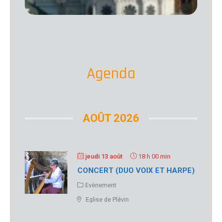
pour
géné
Lire
suit
Agenda
AOÛT 2026
jeudi 13 août
18 h 00 min
CONCERT (DUO VOIX ET HARPE)
Evènement
Eglise de Plévin