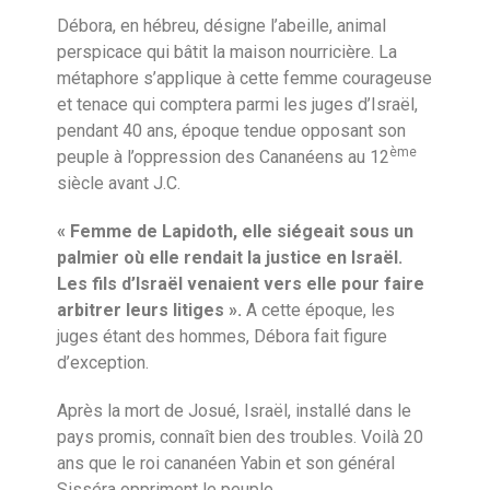
Débora, en hébreu, désigne l’abeille, animal
perspicace qui bâtit la maison nourricière. La
métaphore s’applique à cette femme courageuse
et tenace qui comptera parmi les juges d’Israël,
pendant 40 ans, époque tendue opposant son
ème
peuple à l’oppression des Cananéens au 12
siècle avant J.C.
« Femme de Lapidoth, elle siégeait sous un
palmier où elle rendait la justice en Israël.
Les fils d’Israël venaient vers elle pour faire
arbitrer leurs litiges ».
A cette époque, les
juges étant des hommes, Débora fait figure
d’exception.
Après la mort de Josué, Israël, installé dans le
pays promis, connaît bien des troubles. Voilà 20
ans que le roi cananéen Yabin et son général
Sisséra oppriment le peuple.