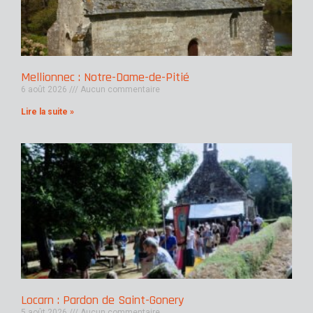
Mellionnec : Notre-Dame-de-Pitié
6 août 2026
Aucun commentaire
Lire la suite »
Locarn : Pardon de Saint-Gonery
5 août 2026
Aucun commentaire