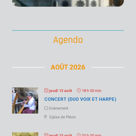
gé
Lir
su
Agenda
AOÛT 2026
jeudi 13 août
18 h 00 min
CONCERT (DUO VOIX ET HARPE)
Evènement
Eglise de Plévin
jeudi 13 août
20 h 00 min