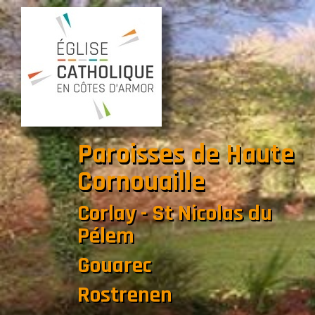
Paroisses de Haute
Cornouaille
Corlay - St Nicolas du
Pélem
Gouarec
Rostrenen