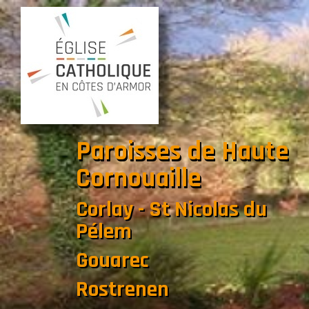
Paroisses de Haute
Cornouaille
Corlay - St Nicolas du
Pélem
Gouarec
Rostrenen