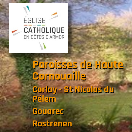
Paroisses de Haute
Cornouaille
Corlay - St Nicolas du
Pélem
Gouarec
Rostrenen