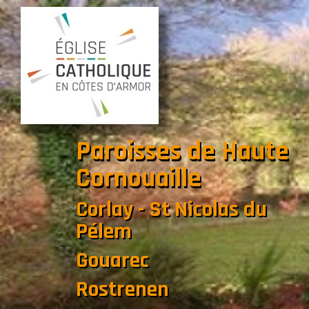
Paroisses de Haute
Cornouaille
Corlay - St Nicolas du
Pélem
Gouarec
Rostrenen